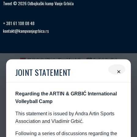
Tweet © 2026 Odbojkaški kamp Vanje Grbića
+ 381 61 108 08 48
kontakt@kampvanjegrbica.rs
简体中文
(
Chinês (Simplificado)
)
English
(
Inglês
)
Français
(
Francês
)
Deutsch
(
Alemão
)
Ελληνικά
(
Grego
)
JOINT STATEMENT
×
Magyar
(
Húngaro
)
Italiano
日本語
(
Japonês
)
Polski
(
Polonês
)
Português
Română
(
Romeno
)
Русский
(
Russo
)
српски
(
Sérvio
)
Español
(
Espanhol
)
Regarding the ARTIN & GRBIĆ International
Türkçe
(
Turco
)
Volleyball Camp
This statement is issued by Andra Artin Sports
Association and Vladimir Grbić.
Following a series of discussions regarding the