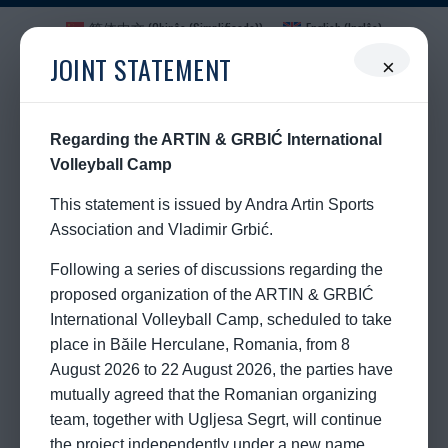
简体中文
(
Chinês (Simplificado)
)
English
(
Inglês
)
Français
(
Francês
)
Deutsch
(
Alemão
)
Ελληνικά
(
Grego
)
JOINT STATEMENT
×
Magyar
(
Húngaro
)
Italiano
日本語
(
Japonês
)
Polski
(
Polonês
)
Português
Română
(
Romeno
)
Русский
(
Russo
)
српски
(
Sérvio
)
Español
(
Espanhol
)
Regarding the ARTIN & GRBIĆ International
Türkçe
(
Turco
)
Volleyball Camp
This statement is issued by Andra Artin Sports
Association and Vladimir Grbić.
Following a series of discussions regarding the
proposed organization of the ARTIN & GRBIĆ
International Volleyball Camp, scheduled to take
place in Băile Herculane, Romania, from 8
August 2026 to 22 August 2026, the parties have
mutually agreed that the Romanian organizing
team, together with Ugljesa Segrt, will continue
the project independently under a new name.