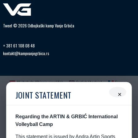
Tweet © 2026 Odbojkaški kamp Vanje Grbića
+ 381 61 108 08 48
kontakt@kampvanjegrbica.rs
简体中文
(
Chinois simplifié
)
English
(
Anglais
)
Français
Deutsch
(
Allemand
)
Ελληνικά
(
Grec moderne
)
JOINT STATEMENT
×
Magyar
(
Hongrois
)
Italiano
(
Italien
)
日本語
(
Japonais
)
Polski
(
Polonais
)
Português
(
Portugais - du Portugal
)
Română
(
Roumain
)
Русский
(
Russe
)
српски
(
Serbe
)
Regarding the ARTIN & GRBIĆ International
Español
(
Espagnol
)
Türkçe
(
Turc
)
Volleyball Camp
This statement is issued by Andra Artin Sports