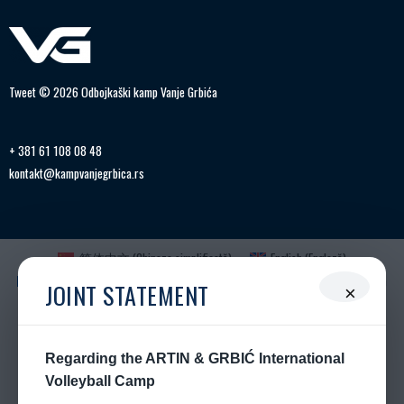
Tweet © 2026 Odbojkaški kamp Vanje Grbića
+ 381 61 108 08 48
kontakt@kampvanjegrbica.rs
简体中文
(
Chineza simplificată
)
English
(
Engleză
)
Français
(
Franceză
)
Deutsch
(
Germană
)
Ελληνικά
(
Greacă
)
JOINT STATEMENT
×
Magyar
(
Ungară
)
Italiano
(
Italiană
)
日本語
(
Japoneză
)
Polski
(
Poloneză
)
Português
(
Portugheză (Portugalia)
)
Română
Русский
(
Rusă
)
српски
(
Sârbă
)
Regarding the ARTIN & GRBIĆ International
Español
(
Spaniolă
)
Türkçe
(
Turcă
)
Volleyball Camp