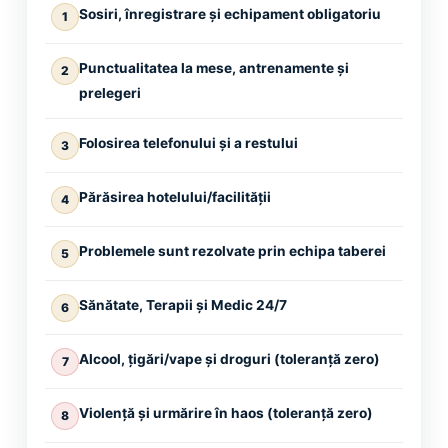
Sosiri, înregistrare și echipament obligatoriu
1
Punctualitatea la mese, antrenamente și
2
prelegeri
Folosirea telefonului și a restului
3
Părăsirea hotelului/facilității
4
Problemele sunt rezolvate prin echipa taberei
5
Sănătate, Terapii și Medic 24/7
6
Alcool, țigări/vape și droguri (toleranță zero)
7
Violență și urmărire în haos (toleranță zero)
8