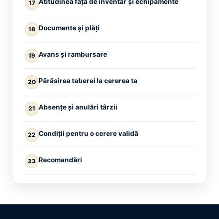
Atitudinea față de inventar și echipamente
17
Documente și plăți
18
Avans și rambursare
19
Părăsirea taberei la cererea ta
20
Absențe și anulări târzii
21
Condiții pentru o cerere validă
22
Recomandări
23